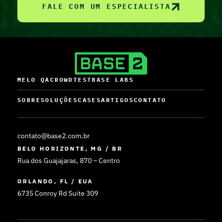
FALE COM UM ESPECIALISTA
MELO QA
CROWDTEST
BASE LABS
SOBRE
SOLUÇÕES
CASES
ARTIGOS
CONTATO
contato@base2.com.br
BELO HORIZONTE, MG / BR
Rua dos Guajajaras, 870 – Centro
ORLANDO, FL / EUA
6735 Conroy Rd Suite 309