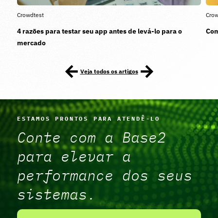
Crowdtest
Crow
4 razões para testar seu app antes de levá-lo para o
Com
mercado
Veja todos os artigos
ESTAMOS PRONTOS PARA ATENDÊ-LO
Conte com a Base2
para elevar a
performance dos seus
sistemas.