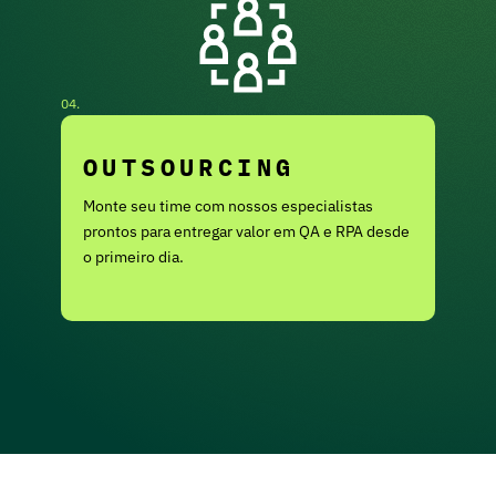
04.
OUTSOURCING
Monte seu time com nossos especialistas
prontos para entregar valor em QA e RPA desde
o primeiro dia.