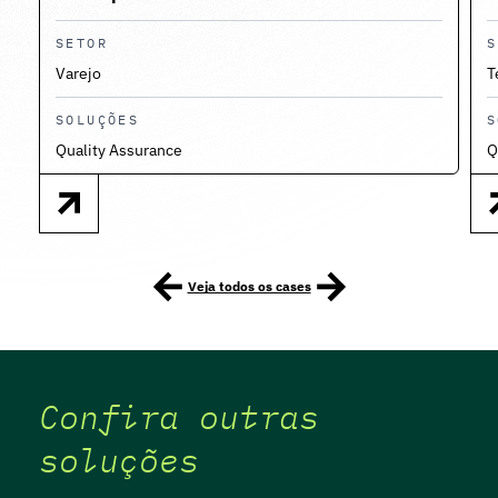
SETOR
S
Varejo
T
SOLUÇÕES
S
Quality Assurance
Q
Veja todos os cases
Confira outras
soluções