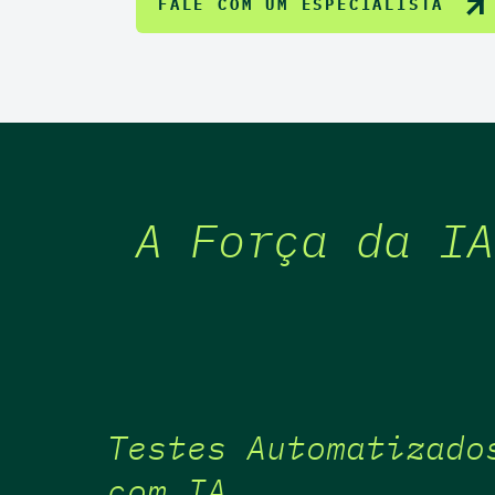
FALE COM UM ESPECIALISTA
A Força da IA
Testes Automatizado
com IA