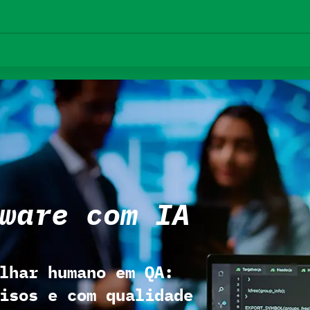
ware com IA
lhar humano em QA:
isos e com qualidade