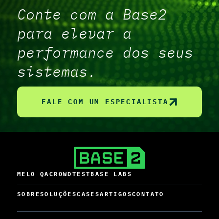
Conte com a Base2
para elevar a
performance dos seus
sistemas.
FALE COM UM ESPECIALISTA
MELO QA
CROWDTEST
BASE LABS
SOBRE
SOLUÇÕES
CASES
ARTIGOS
CONTATO