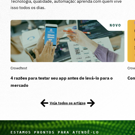
Tecnologia, qualidade, automação: aprenda com quem vive
isso todos os dias.
Crowdtest
Crow
4 razões para testar seu app antes de levá-lo para o
Com
mercado
Veja todos os artigos
ESTAMOS PRONTOS PARA ATENDÊ-LO