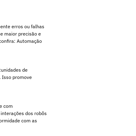
ente erros ou falhas
te maior precisão e
confira:
Automação
rtunidades de
. Isso promove
de com
interações dos robôs
formidade com as