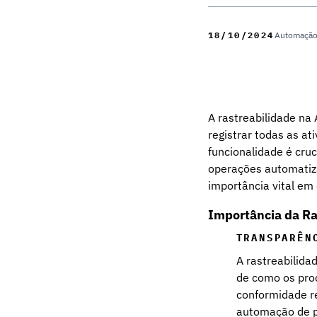
18/10/2024
Automaçã
A rastreabilidade na
registrar todas as a
funcionalidade é cruc
operações automatiza
importância vital em
Importância da Ra
TRANSPARÊN
A rastreabilid
de como os proc
conformidade re
automação de p