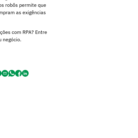
dos robôs permite que
mpram as exigências
rações com RPA?
Entre
 negócio.