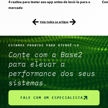
4 razões para testar seu app antes de levá-lo para o
Com
mercado
Veja todos os artigos
ESTAMOS PRONTOS PARA ATENDÊ-LO
Conte com a Base2
para elevar a
performance dos seus
sistemas.
FALE COM UM ESPECIALISTA