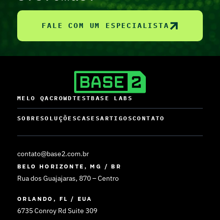
FALE COM UM ESPECIALISTA
MELO QA
CROWDTEST
BASE LABS
SOBRE
SOLUÇÕES
CASES
ARTIGOS
CONTATO
contato@base2.com.br
BELO HORIZONTE, MG / BR
Rua dos Guajajaras, 870 – Centro
ORLANDO, FL / EUA
6735 Conroy Rd Suite 309