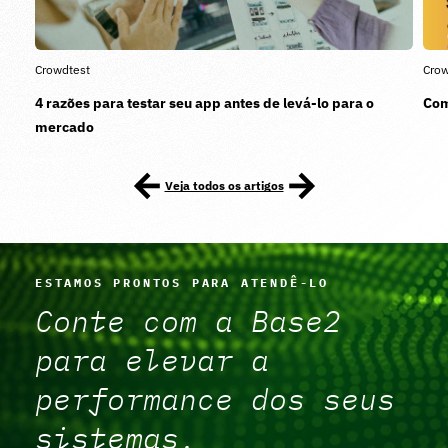
Crowdtest
Crow
4 razões para testar seu app antes de levá-lo para o
Com
mercado
Veja todos os artigos
ESTAMOS PRONTOS PARA ATENDÊ-LO
Conte com a Base2
para elevar a
performance dos seus
sistemas.